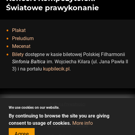
Światowe prawykonanie
Plakat
Preludium
Mecenat
Bilety
dostępne w kasie biletowej Polskiej Filharmonii
Sinfonia Baltica
im. Wojciecha Kilara (ul. Jana Pawła II
3) i na portalu
kupbilecik.pl
.
Polityka Prywatności
We use cookies on our website.
Deklaracja dostępności
By continuing to browse the site you are giving
consent to usage of cookies.
More info
© Komeda Jazz Festival
Agree