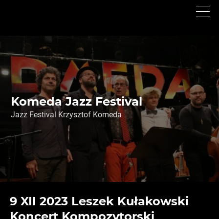
Choose l
Men
e
Skip
to
main
content
Komeda Jazz Festival
Jazz Festival Krzysztof Komeda
Komeda Jazz Festival
9 XII 2023 Leszek Kułakowski
Koncert Kompozytorski